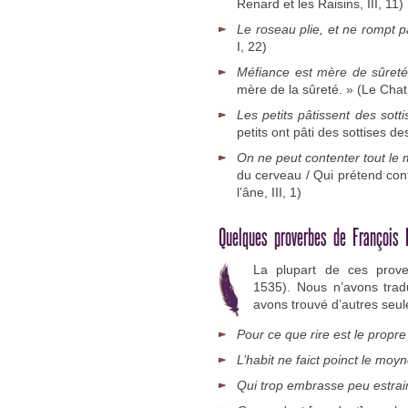
Renard et les Raisins, III, 11)
Le roseau plie, et ne rompt 
I, 22)
Méfiance est mère de sûret
mère de la sûreté. » (Le Chat e
Les petits pâtissent des sott
petits ont pâti des sottises d
On ne peut contenter tout le
du cerveau / Qui prétend cont
l’âne, III, 1)
Quelques proverbes de François 
La plupart de ces prove
1535). Nous n’avons trad
avons trouvé d’autres seul
Pour ce que rire est le prop
L’habit ne faict poinct le moy
Qui trop embrasse peu estrai