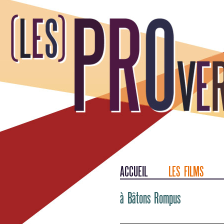
ACCUEIL
LES FILMS
à Bâtons Rompus