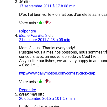
Jé
dit :
17 septembre 2011 à 17 h 08 min
D’ac ! et bien vu, le « on fait pas d’omelette sans c
Votre avis :
3
0
Répondre
Même Pas Morts
dit :
21 octobre 2011 à 23 h 09 min
Merci à tous ! Thanks everybody!
Puisque vous aimez nos poissons, nous sommes très
concours avec un nouvel épisode : « Cool ! »…
As you like our fishes, we are very happy to announc
« Cool ! »…
http://www.dailymotion.com/contest/click-clap
Votre avis :
3
0
Répondre
break man
dit :
26 décembre 2015 à 10 h 57 min
La Réalité des Humains