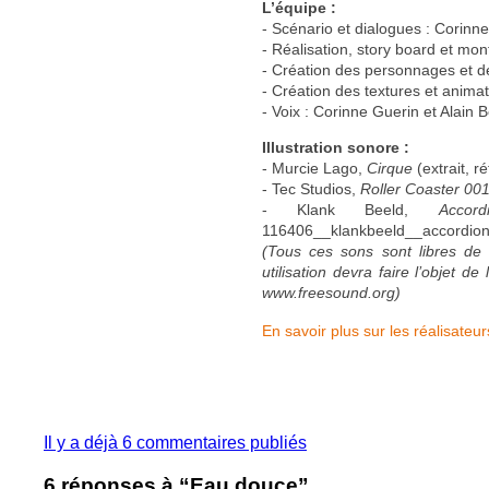
L’équipe :
- Scénario et dialogues : Corinn
- Réalisation, story board et mon
- Création des personnages et d
- Création des textures et animat
- Voix : Corinne Guerin et Alain 
Illustration sonore :
- Murcie Lago,
Cirque
(extrait, 
- Tec Studios,
Roller Coaster 00
- Klank Beeld,
Accor
116406__klankbeeld__accordion
(
Tous ces sons sont libres de d
utilisation devra faire l’objet 
www.freesound.org)
En savoir plus sur les réalisateu
Il y a déjà 6 commentaires publiés
6 réponses à “Eau douce”