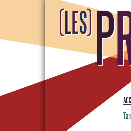
ACC
Tap