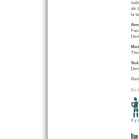
sub
de l
la 
Ave
Fan
Den
Mus
Tho
Scé
Den
Rem
En s
Il y
Une