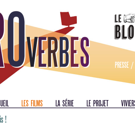
PRESSE
UEIL
LES FILMS
LA SÉRIE
LE PROJET
VIVIER
is !