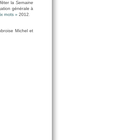
fêter la
Semaine
gation générale à
ix mots »
2012.
broise Michel et